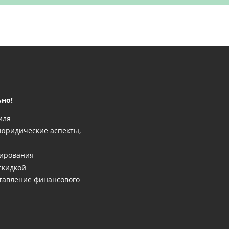
ьно!
иля
 юридические аспекты,
нирования
скидкой
ставление финансового