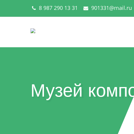
8 987 290 13 31
901331@mail.ru
Музей комп